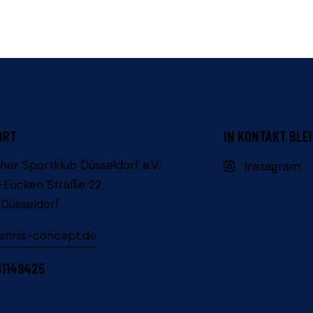
ORT
IN KONTAKT BLE
her Sportklub Düsseldorf e.V.
Instagram
-Eucken Straße 22
Düsseldorf
ennis-concept.de
81149425