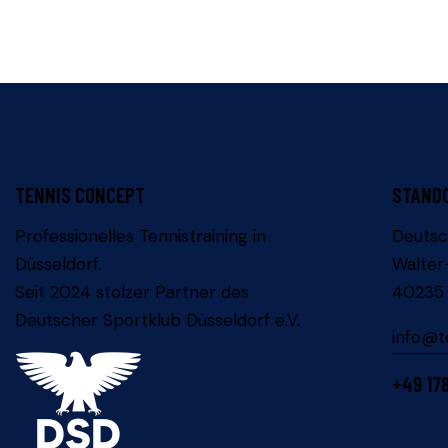
TENNIS CONCEPT
STAND
Professionelles Tennistraining in
Deutsc
Düsseldorf.
Walter
Seit 2024 stolzer Partner des
40235 
Deutscher Sportklub Düsseldorf e.V.
info@t
+4
9 17