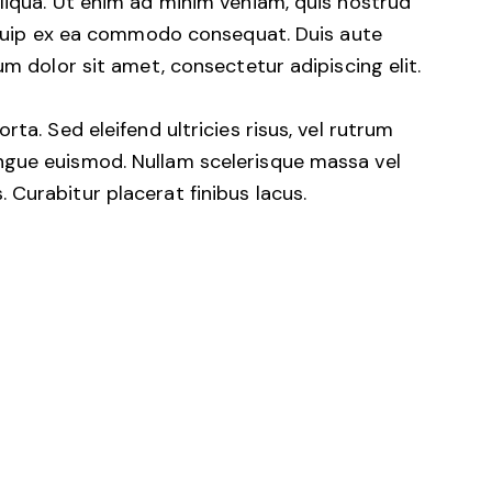
liqua. Ut enim ad minim veniam, quis nostrud
liquip ex ea commodo consequat. Duis aute
um dolor sit amet, consectetur adipiscing elit.
ta. Sed eleifend ultricies risus, vel rutrum
ngue euismod. Nullam scelerisque massa vel
Curabitur placerat finibus lacus.