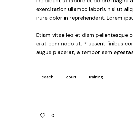
incididunt ut labore et dolore magna a
exercitation ullamco laboris nisi ut a
irure dolor in reprehenderit. Lorem ips
Etiam vitae leo et diam pellentesque por
erat commodo ut. Praesent finibus co
augue placerat, a tempor sem egestas. 
coach
court
training
0